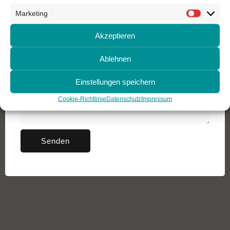
Deine Nachricht (optional)
Marketing
Marketi
Akzeptieren
Ablehnen
Einstellungen speichern
Cookie-Richtlinie
Datenschutz
Impressum